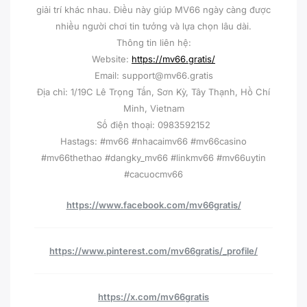
giải trí khác nhau. Điều này giúp MV66 ngày càng được
nhiều người chơi tin tưởng và lựa chọn lâu dài.
Thông tin liên hệ:
Website:
https://mv66.gratis/
Email: support@mv66.gratis
Địa chỉ: 1/19C Lê Trọng Tấn, Sơn Kỳ, Tây Thạnh, Hồ Chí
Minh, Vietnam
Số điện thoại: 0983592152
Hastags: #mv66 #nhacaimv66 #mv66casino
#mv66thethao #dangky_mv66 #linkmv66 #mv66uytin
#cacuocmv66
https://www.facebook.com/mv66gratis/
https://www.pinterest.com/mv66gratis/_profile/
https://x.com/mv66gratis