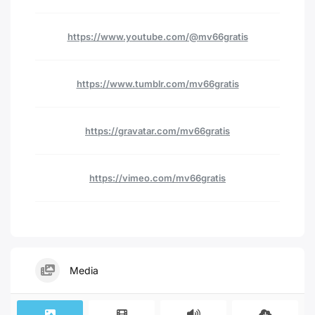
https://www.youtube.com/@mv66gratis
https://www.tumblr.com/mv66gratis
https://gravatar.com/mv66gratis
https://vimeo.com/mv66gratis
Media