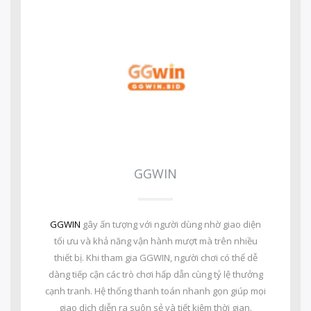
GGWIN
GGWIN
gây ấn tượng với người dùng nhờ giao diện
tối ưu và khả năng vận hành mượt mà trên nhiều
thiết bị. Khi tham gia GGWIN, người chơi có thể dễ
dàng tiếp cận các trò chơi hấp dẫn cùng tỷ lệ thưởng
cạnh tranh. Hệ thống thanh toán nhanh gọn giúp mọi
giao dịch diễn ra suôn sẻ và tiết kiệm thời gian.