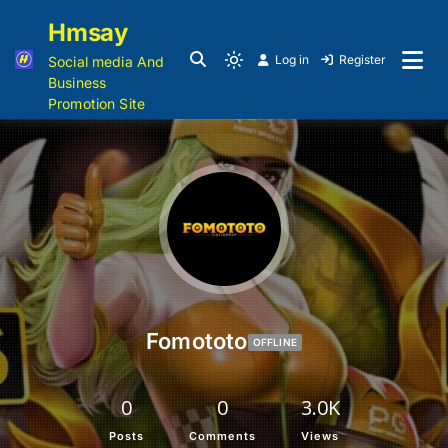
Hmsay
Log in
Register
Social media And
Business
Promotion Site
Fomototo
OFFLINE
0
0
3.0K
Posts
Comments
Views