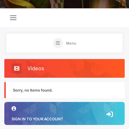
Menu
Videos
Sorry, no items found.
SIGN IN TO YOUR ACCOUNT