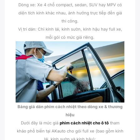
Dòng xe: Xe 4 chỗ compact, sedan, SUV hay MPV có
diện tích kính khác nhau, ảnh hưởng trực tiếp đến giá
thi công.
Vị trí dán: Chỉ kính lái, kính sườn, kính hậu hay full xe,
mỗi gói có mức giá riêng.
Bảng giá dán phim cách nhiệt theo dòng xe & thương
hiệu
Dưới đây là mức giá
phim cách nhiệt cho ô tô
tham
khảo phổ biến tại AKauto cho gói full xe (bao gồm kính
lái, kính sườn và kính hậu):