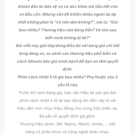
khoản đầu tư bảo vệ xe và sức khỏe mà hầu hết chủ
xe đều cần. Nhưng vấn đề khiến nhiều người do dự
nhất không phải là "có nên dán không?", mà là: "Giá
bao nhiêu? Thương hiệu nào đáng tiền? Và làm sao
biết mình không bị hớ?"
Bài viết này giải đáp đúng điều đó với bảng giá chi tiết
từng dòng xe, so sánh các thương hiệu phổ biến và
cách AKauto báo giá minh bạch để bạn an tâm quyết
định.
Phim cách nhiệt ô tô giá bao nhiêu? Phụ thuộc vào 3
yếu tố này
Trước khi xem bảng giá, bạn cần hiểu tại sao giá dán
phim cách nhiệt ô tô lại dao động lớn đến vậy từ vài
triệu đến hơn chục triệu đồng cho cùng một chiếc xe.
Ba yếu tố quyết định giá gồm:
Thương hiệu phim: 3M, Rayno, Ntech, Inmax,... mỗi
hãng có phân khúc và công nghệ khác nhau.