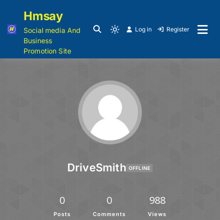
Hmsay
Log in
Register
Social media And
Business
Promotion Site
DriveSmith
OFFLINE
0
0
988
Posts
Comments
Views